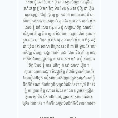
ពេល ខ្ញុំ មក ទីនេះ ។ ខ្ញុំ បាន សួរ សំណួរ ជា ច្រើន
ហើយ ត្រឡប់ មក វិញ មិន មែន ម្តង ទេ ប៉ុន្តែ ជា រឿង
ស្មុគស្មាញ ដើម្បី ធ្វើ ឲ្យ ប្រាកដ ថា សាលា នេះ គឺ ជា
សំលៀកបំពាក់ ល្អ សម្រាប់ កូន តែ មួយ គត់ របស់ ខ្ញុំ ។
ពេល ខ្ញុំ ទៅ លេង Kipinä ខ្ញុំ សប្បាយ ចិត្ត ណាស់។
បរិស្ថាន គឺ ល្អ និង ស្អាត និង ងាយ ស្រួល ដល់ កុមារ ។
ក្នុង នាម ជា ឪពុក ខ្ញុំ ចង់ ឲ្យ កូន របស់ ខ្ញុំ មាន មិត្ត ភក្តិ
ជា ច្រើន នៅ សាលា ពីព្រោះ នេះ គឺ ជា វិធី មួយ នៃ ការ
អភិវឌ្ឍ ជំនាញ សង្គម របស់ នាង ដែល នឹង នាំ ឲ្យ នាង
ពង្រឹង ជំនាញ ផ្លូវ ចិត្ត របស់ នាង ។ ហើយ ខ្ញុំ សប្បាយ
ចិត្ត ដែល ខ្ញុំ បាន ឃើញ វា នៅ សាលា រៀន ។
សុខុមាលភាពសង្គម និងផ្លូវចិត្ត គឺជាចំណុចសំខាន់ពីរ
ដែលខ្ញុំជាឪពុក ទន្ទឹងរង់ចាំអភិវឌ្ឍនៅក្នុងកូនស្រីរបស់ខ្ញុំ
និងគីភីនណា គឺជាដៃគូដ៏ល្អក្នុងដំណើរនេះ។ ក្រៅ ពី នេះ
ខ្ញុំ សប្បាយ ចិត្ត ណាស់ ដែល សាលា បង្ហាត់ បង្រៀន
កុមារ ឲ្យ ផឹក ទឹក ហើយ អនុញ្ញាត ឲ្យ កុមារ បរិភោគ
ច្រើន ជាង នេះ ។ ផឹកទឹកសម្រាប់យើងគឺសំខាន់ណាស់។