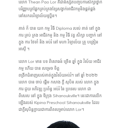
លោក Thean Pao Lor គឺជានិស្សិតបញ្ចប់ការសិក្សាថ្នាក់
បរិញ្ញាបត្រផ្នែកគ្រប់គ្រងខ្សែសង្វាក់អាជីវកម្មនិងផ្គត់ផ្គង់
នៅសកលវិទ្យាល័យឌូប្លីន។
គាត់ ក៏ បាន យក កម្ម វិធី Diploma របស់ គាត់ នៅ ក្នុង
ការ គ្រប់ គ្រង អាជីវកម្ម និង កម្ម វិធី វគ្គ សិក្សា បញ្ជាក់ នៅ
ក្នុង ការ ថែទាំ និង អប់រំ នៅ មហា វិទ្យាល័យ គ្រូ បង្រៀន
អាស៊ី ។
លោក Lor មាន បទ ពិសោធន៍ ច្រើន ឆ្នាំ ក្នុង វិស័យ អាជីវ
កម្ម ហើយ បាន សម្រេច ចិត្ត
ពង្រីកជំនាញរបស់គាត់ក្នុងវិស័យអប់រំ។ នៅ ឆ្នាំ ២០២២
លោក បាន ចាប់ ផ្ដើម កសាង ក្តី សុបិន របស់ លោក ក្នុង
ការ ជួយ អភិវឌ្ឍ ប្រព័ន្ធ អប់រំ នៃ ប្រទេស លោក ជា
ពិសេស នៅ ក្នុង ទីក្រុង Sihanoukville។ នេះជាការលើក
ឡើងរបស់ Kipina Preschool Sihanoukville ដែល
ជាក្តីសុបិន្តក្លាយជាការពិតសម្រាប់លោក Lor។