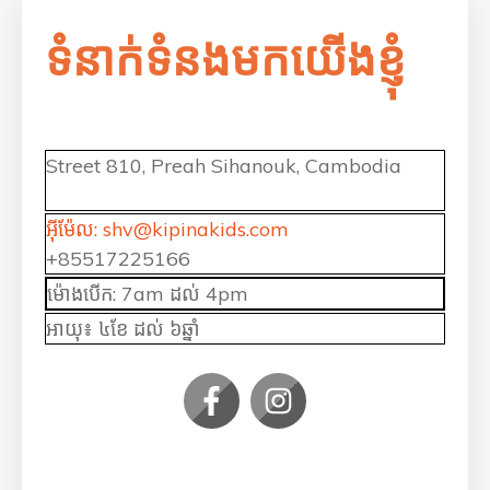
ទំនាក់ទំនងមកយើងខ្ញុំ
Street 810, Preah Sihanouk, Cambodia
អ៊ីម៉ែល: shv@kipinakids.com
+85517225166
ម៉ោងបើក: 7am ដល់ 4pm
អាយុ៖ ៤ខែ ដល់ ៦ឆ្នាំ