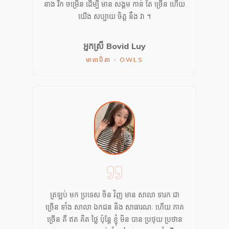
នាង រីក ចម្រើន ដើម្បី មាន សង្គម កាន់ តែ ច្រើន ហើយ
យើង សប្បាយ ចិត្ត នឹង វា ។
អ្នកស្រី
Bovid Luy
មាតាបិតា - OWLS
ត្រឡប់ មក ប្រទេស ចិន វិញ មាន សាលា ទារក ជា
ច្រើន ទាំង សាលា ឯកជន និង សាធារណៈ ហើយ ភាគ
ច្រើន គឺ ឥត គិត ថ្លៃ ប៉ុន្តែ ខ្ញុំ មិន បាន ប្រថុយ ប្រថាន