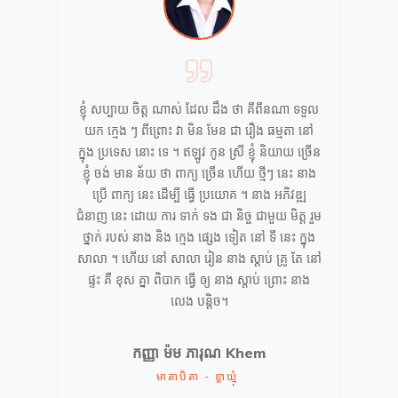
ខ្ញុំ សប្បាយ ចិត្ត ណាស់ ដែល ដឹង ថា គីពីនណា ទទួល
យក ក្មេង ៗ ពីព្រោះ វា មិន មែន ជា រឿង ធម្មតា នៅ
ក្នុង ប្រទេស នោះ ទេ ។ ឥឡូវ កូន ស្រី ខ្ញុំ និយាយ ច្រើន
ខ្ញុំ ចង់ មាន ន័យ ថា ពាក្យ ច្រើន ហើយ ថ្មីៗ នេះ នាង
ប្រើ ពាក្យ នេះ ដើម្បី ធ្វើ ប្រយោគ ។ នាង អភិវឌ្ឍ
ជំនាញ នេះ ដោយ ការ ទាក់ ទង ជា និច្ច ជាមួយ មិត្ត រួម
ថ្នាក់ របស់ នាង និង ក្មេង ផ្សេង ទៀត នៅ ទី នេះ ក្នុង
សាលា ។ ហើយ នៅ សាលា រៀន នាង ស្តាប់ គ្រូ តែ នៅ
ផ្ទះ គឺ ខុស គ្នា ពិបាក ធ្វើ ឲ្យ នាង ស្តាប់ ព្រោះ នាង
លេង បន្តិច។
កញ្ញា
ម៉ម ភារុណ Khem
មាតាបិតា - ខ្លាឃ្មុំ