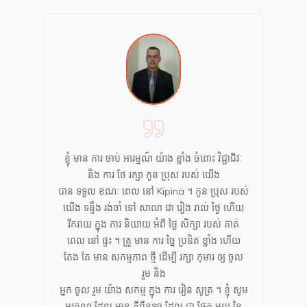
ខ្ញុំ មាន ការ ចាប់ អារម្មណ៍ យ៉ាង ខ្លាំង ចំពោះ វិជ្ជាជីវៈ
និង ការ ថែ រក្សា កូន ប្រុស របស់ យើង
បាន ទទួល ខណៈ ពេល នៅ Kipinä ។ កូន ប្រុស របស់
យើង ទន្ទឹង រង់ចាំ ទៅ សាលា ជា រៀង រាល់ ថ្ងៃ ហើយ
រីករាយ ក្នុង ការ និយាយ អំពី ថ្ងៃ សិក្សា របស់ គាត់
ពេល នៅ ផ្ទះ ។ គ្រូ មាន ការ ច្នៃ ប្រឌិត ខ្លាំង ហើយ
តែង តែ មាន សកម្មភាព ថ្មី ដើម្បី រក្សា កុមារ ឲ្យ ចូល
រួម និង
អ្នក ចូល រួម យ៉ាង សកម្ម ក្នុង ការ រៀន សូត្រ ។ ខ្ញុំ សូម
អរគុណ ដែល មាន គីពីនឡា ដែល ជា ផ្នែក មួយ នៃ