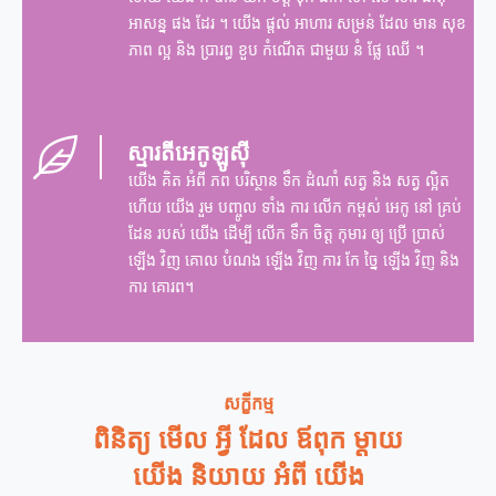
អាសន្ន ផង ដែរ ។ យើង ផ្តល់ អាហារ សម្រន់ ដែល មាន សុខ
ភាព ល្អ និង ប្រារព្ធ ខួប កំណើត ជាមួយ នំ ផ្លែ ឈើ ។
ស្មារតីអេកូឡូស៊ី
យើង គិត អំពី ភព បរិស្ថាន ទឹក ដំណាំ សត្វ និង សត្វ ល្អិត
ហើយ យើង រួម បញ្ចូល ទាំង ការ លើក កម្ពស់ អេកូ នៅ គ្រប់
ដែន របស់ យើង ដើម្បី លើក ទឹក ចិត្ត កុមារ ឲ្យ ប្រើ ប្រាស់
ឡើង វិញ គោល បំណង ឡើង វិញ ការ កែ ច្នៃ ឡើង វិញ និង
ការ គោរព។
សក្ខីកម្ម
ពិនិត្យ មើល អ្វី ដែល ឪពុក ម្ដាយ
យើង និយាយ អំពី យើង