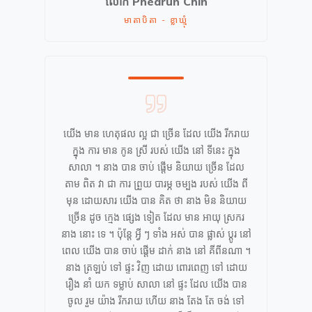
លោក
Phearun Chin
មាតាបិតា - ខ្លាឃ្មុំ
យើង មាន ហេតុផល ល្អ ជា ច្រើន ដែល យើង រីករាយ
ក្នុង ការ មាន កូន ស្រី របស់ យើង នៅ ទីនេះ ក្នុង
សាលា ។ នាង បាន ចាប់ ផ្ដើម និយាយ ច្រើន ដែល
តាម ពិត វា ជា ការ ព្រួយ បារម្ភ ចម្បង របស់ យើង ពី
មុន ដោយសារ យើង បាន គិត ថា នាង មិន និយាយ
ច្រើន ដូច ក្មេង ផ្សេង ទៀត ដែល មាន អាយុ ស្រករ
នាង នោះ ទេ ។ ប៉ុន្តែ អ្វី ៗ ទាំង អស់ បាន ផ្លាស់ ប្ដូរ នៅ
ពេល យើង បាន ចាប់ ផ្ដើម ដាក់ នាង នៅ គីពីនណា ។
នាង ត្រឡប់ ទៅ ផ្ទះ វិញ ដោយ ពោរពេញ ទៅ ដោយ
រឿង នាំ យក ទម្លាប់ សាលា នៅ ផ្ទះ ដែល យើង បាន
ចូល រួម យ៉ាង រីករាយ ហើយ នាង តែង តែ ចង់ ទៅ