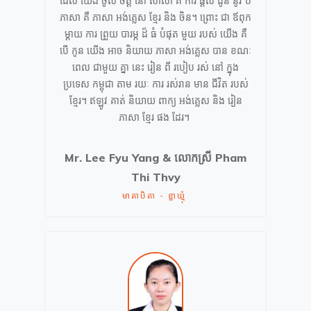
ដែល យើង ចូល ចិត្ត នៅ សាលា គឺ ការ ផ្តល់ ជូន នូវ បី
ភាសា គឺ ភាសា អង់គ្លេស ខ្មែរ និង ចិន។ ព្រោះ ជា ឪពុក
ម្តាយ ការ ព្រួយ បារម្ភ ដ៏ ធំ បំផុត មួយ របស់ យើង គឺ
បើ កូន យើង អាច និយាយ ភាសា អង់គ្លេស បាន ខណៈ
ពេល ជាមួយ គ្នា នេះ រៀន ពី របៀប រស់ នៅ ក្នុង
ប្រទេស កម្ពុជា តាម រយៈ ការ រស់រាន មាន ជីវិត របស់
ខ្មែរ។ ឥឡូវ គាត់ និយាយ ពាក្យ អង់គ្លេស និង រៀន
ភាសា ខ្មែរ ផង ដែរ។
Mr. Lee Fyu Yang & លោកស្រី Pham
Thi Thvy
មាតាបិតា - ខ្លាឃ្មុំ