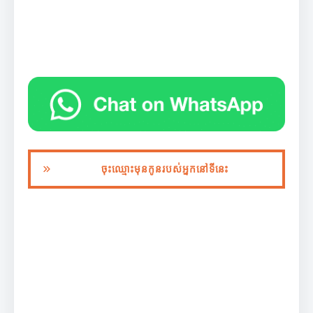
ចុះឈ្មោះមុនកូនរបស់អ្នកនៅទីនេះ