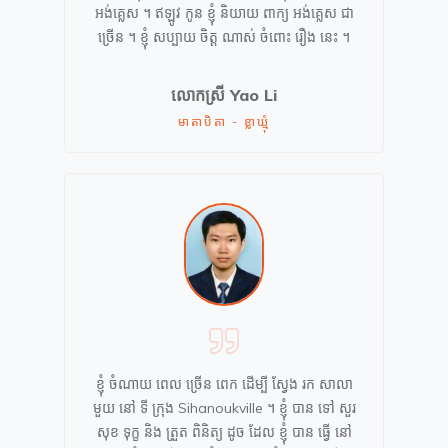
អង់គ្លេស ។ ឥឡូវ កូន ខ្ញុំ និយាយ ពាក្យ អង់គ្លេស ជា
ច្រើន ។ ខ្ញុំ សប្បាយ ចិត្ត ណាស់ ចំពោះ រឿង នេះ ។
លោកស្រី
Yao Li
មាតាបិតា - ខ្លាឃ្មុំ
ខ្ញុំ ចំណាយ ពេល ច្រើន ពេក ដើម្បី ស្វែង រក សាលា
មួយ នៅ ទី ក្រុង Sihanoukville ។ ខ្ញុំ បាន ទៅ សួរ
សុខ ទុក្ខ និង ត្រួត ពិនិត្យ ដូច ដែល ខ្ញុំ បាន ធ្វើ នៅ