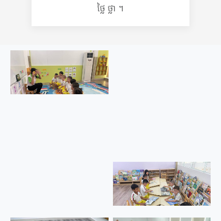
ថ្លៃ ថ្លា ។