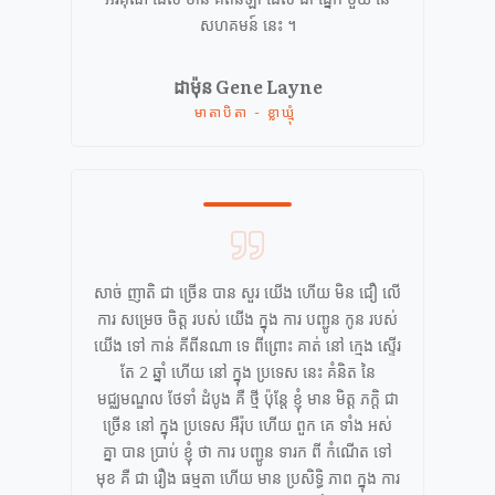
សហគមន៍ នេះ ។
ដាម៉ុន
Gene Layne
មាតាបិតា - ខ្លាឃ្មុំ
សាច់ ញាតិ ជា ច្រើន បាន សួរ យើង ហើយ មិន ជឿ លើ
ការ សម្រេច ចិត្ត របស់ យើង ក្នុង ការ បញ្ជូន កូន របស់
យើង ទៅ កាន់ គីពីនណា ទេ ពីព្រោះ គាត់ នៅ ក្មេង ស្ទើរ
តែ 2 ឆ្នាំ ហើយ នៅ ក្នុង ប្រទេស នេះ គំនិត នៃ
មជ្ឈមណ្ឌល ថែទាំ ដំបូង គឺ ថ្មី ប៉ុន្តែ ខ្ញុំ មាន មិត្ត ភក្តិ ជា
ច្រើន នៅ ក្នុង ប្រទេស អឺរ៉ុប ហើយ ពួក គេ ទាំង អស់
គ្នា បាន ប្រាប់ ខ្ញុំ ថា ការ បញ្ជូន ទារក ពី កំណើត ទៅ
មុខ គឺ ជា រឿង ធម្មតា ហើយ មាន ប្រសិទ្ធិ ភាព ក្នុង ការ