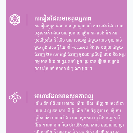
ការរៀនដែលមានតុល្យភាព
ការ រៀនសូត្រ ដែល មាន មូលដ្ឋាន លើ ការ លេង ដែល មាន
មគ្គុទេសក៍ ដោយ មាន រូបកាយ ច្រើន ការ លេង និង ការ
ស្រមើស្រមៃ ដ៏ រំភើប បាន លាយឡំ ជាមួយ ពេល មួយ ទល់
មួយ ក្នុង សេចក្តី ណែនាំ Focused និង រួម បញ្ចូល ជាមួយ
ជំនាញ ២១ សតវត្សរ៍ ជំនាញ មុខងារ ប្រតិបត្តិ លេខ និង អក្ខរ
កម្ម មាន ន័យ ថា កូន របស់ អ្នក ត្រូវ បាន រៀបចំ សម្រាប់
ចូល រៀន នៅ សាលា ធំ ៗ ណា មួយ ។
អាហារដែលមានសុខភាពល្អ
យើង គិត អំពី របប អាហារ ហើយ មើល ឃើញ ថា នេះ គឺ ជា
អាយុ ដ៏ ល្អ ឥត ខ្ចោះ ដើម្បី លើក ទឹក ចិត្ត កុមារ ឲ្យ ធ្វើ ការ
ជ្រើស រើស អាហារ ដែល មាន សុខភាព ល្អ និង បញ្ជាក់ ពី
ជីវិត ។ នោះ មាន ន័យ ថា យើង គ្មាន គោល នយោបាយ ស្ករ
ហើយ យើង ក៏ បាន យក ចិត្ត ទុក ដាក់ ទៅ លើ សារ ធាតុ