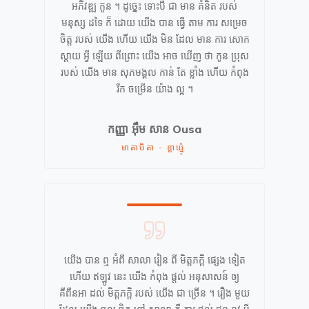
អភិវឌ្ឍ កូន ។ ដូច្នេះ ទោះបី ជា មាន គំនិត របស់
មនុស្ស ដទៃ ក៏ ដោយ យើង បាន ធ្វើ តាម ការ សម្រេច
ចិត្ត របស់ យើង ហើយ យើង មិន ដែល មាន ការ សោក
ស្ដាយ អ្វី ឡើយ ពីព្រោះ យើង អាច ឃើញ ថា កូន ប្រុស
របស់ យើង មាន សុភមង្គល កាន់ តែ ខ្លាំង ហើយ កំពុង
រីក ចម្រើន យ៉ាង ល្អ ។
កញ្ញា
អ៊ឹម សាន
Ousa
មាតាបិតា - ខ្លាឃ្មុំ
យើង បាន ឮ អំពី សាលា រៀន ពី មិត្តភក្តិ ផ្សេង ទៀត
ហើយ ឥឡូវ នេះ យើង កំពុង ផ្តល់ អនុសាសន៍ ឲ្យ
គីពីនអា ដល់ មិត្តភក្តិ របស់ យើង ជា ច្រើន ។ រឿង មួយ