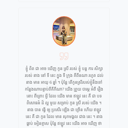
ខ្ញុំ ពិត ជា អាច ឃើញ កូន ស្រី របស់ ខ្ញុំ បន្ត ការ សិក្សា
របស់ នាង នៅ ទី នេះ ក្នុង ទី ក្រុង គីពីនណា រហូត ដល់
នាង មាន អាយុ 6 ឆ្នាំ ។ ប៉ុន្ដែ តើកូនស្រីរបស់ខ្ញុំនឹងទៅ
កន្លែងណាបន្ទាប់ពីគីភីណា? យើង ព្រួយ បារម្ភ អំពី រឿង
នោះ ពីព្រោះ អ្វី ដែល យើង មាន ឥឡូវ នេះ គឺ ជា បទ
ពិសោធន៍ ដ៏ ល្អ មួយ សម្រាប់ កូន ស្រី របស់ យើង ។
នាង បាន ធ្វើ ឲ្យ ប្រសើរ ឡើង ជា ច្រើន ហើយ ឥឡូវ
នេះ គឺ ជា កូន ដែល មាន សុភមង្គល ជាង នេះ ។ នាង
ធ្លាប់ អៀនខ្មាស ប៉ុន្តែ ឥឡូវ នេះ យើង អាច ឃើញ ថា