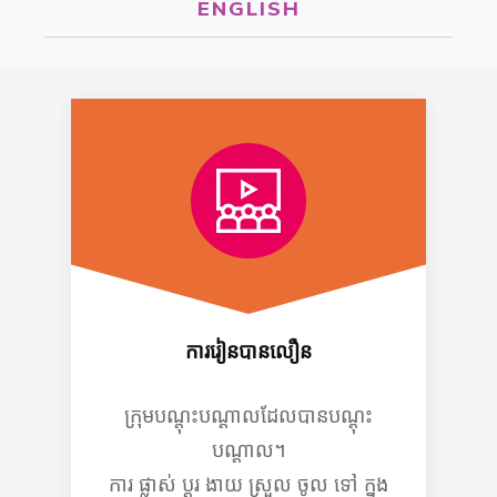
ENGLISH
ការរៀនបានលឿន
ក្រុមបណ្តុះបណ្តាលដែលបានបណ្តុះ
បណ្តាល។
ការ ផ្លាស់ ប្តូរ ងាយ ស្រួល ចូល ទៅ ក្នុង