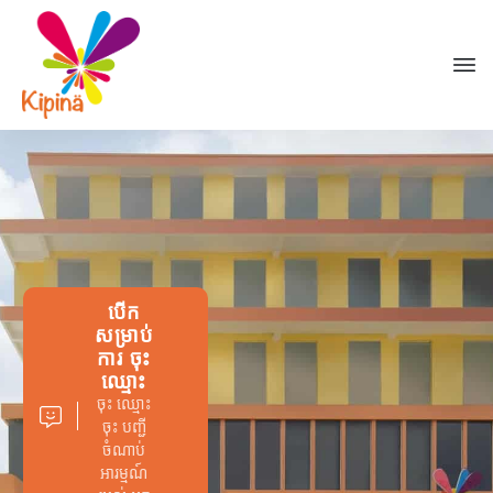
បើក
សម្រាប់
ការ ចុះ
ឈ្មោះ
ចុះ ឈ្មោះ
ចុះ បញ្ជី
ចំណាប់
អារម្មណ៍