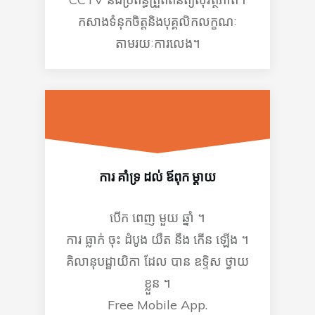
កសាងទំនុកចិត្តនិងបុគ្គលិកលក្ខណៈ
តាមរយៈការលេង។
ការ គាំទ្រ ដល់ ឪពុក ម្ដាយ
បើក ពេញ មួយ ឆ្នាំ ។
ការ ធ្លាក់ ចុះ ដំបូង យឺត នឹង កើន ឡើង ។
គិលានុបដ្ឋាយិកា ដែល បាន ឧទ្ទិស ថ្វាយ
ខ្លួន ។
Free Mobile App.