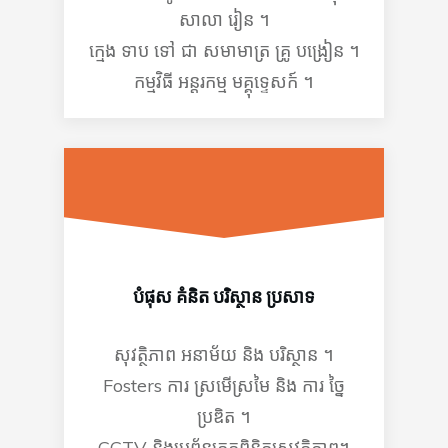
សាលា រៀន ។
ក្មេង ទាប ទៅ ជា សមាមាត្រ គ្រូ បង្រៀន ។
កម្មវិធី អន្តរកម្ម មគ្គុទ្ទេសក៍ ។
បំផុស គំនិត បរិស្ថាន ប្រសាទ
សុវត្ថិភាព អនាម័យ និង បរិស្ថាន ។
Fosters ការ ស្រមើស្រមៃ និង ការ ច្នៃ
ប្រឌិត ។
CCTV និងប្រព័ន្ធត្រួតពិនិត្យសុវត្ថិភាព។