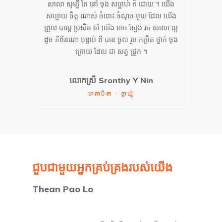
សាលា សូម្បី តែ នៅ ចុង សប្តាហ៍ ក៏ ដោយ ។ យើង
សប្បាយ ចិត្ត ណាស់ ចំពោះ ចំណុច មួយ ដែល យើង
ព្រួយ បារម្ភ ប្រសិន បើ យើង អាច ស្វែង រក សាលា ល្អ
ដូច គីពីនណា បន្ទាប់ ពី បាន ចូល រួម កម្រិត ថ្នាក់ ចុង
ក្រោយ ដែល ជា សត្វ ជ្រូក ។
លោកស្រី
Sronthy Y Nin
មាតាបិតា - ខ្លាឃ្មុំ
ជួបជាមួយអ្នកគ្រប់គ្រងរបស់យើង
Thean Pao Lo