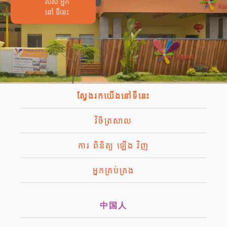
របស់ អ្នក
នៅ ទីនេះ
ស្វែងរកយើងនៅទីនេះ
វិចិត្រសាល
ការ ពិនិត្យ ឡើង វិញ
អ្នកគ្រប់គ្រង
中国人